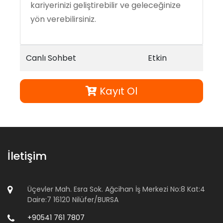
kariyerinizi geliştirebilir ve geleceğinize
yön verebilirsiniz.
Canlı Sohbet
Etkin
Kayıt Ol
İletişim
Üçevler Mah. Esra Sok. Ağcihan İş Merkezi No:8 Kat:4
Daire:7 16120 Nilüfer/BURSA
+90541 761 7807