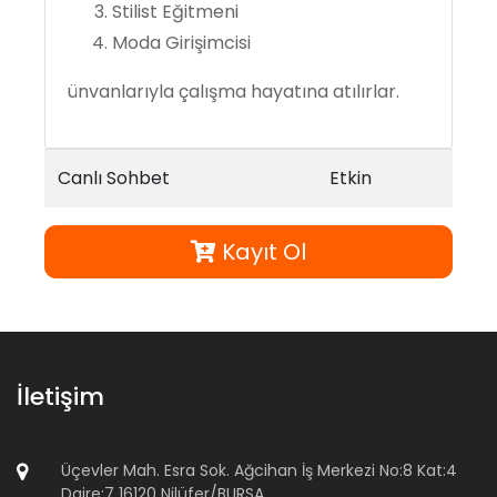
Stilist Eğitmeni
Moda Girişimcisi
ünvanlarıyla çalışma hayatına atılırlar.
Canlı Sohbet
Etkin
Kayıt Ol
İletişim
Üçevler Mah. Esra Sok. Ağcihan İş Merkezi No:8 Kat:4
Daire:7 16120 Nilüfer/BURSA