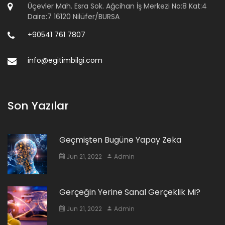
Üçevler Mah. Esra Sok. Ağcihan İş Merkezi No:8 Kat:4
Daire:7 16120 Nilüfer/BURSA
+90541 761 7807
info@egitimbilgi.com
Son Yazılar
Geçmişten Bugüne Yapay Zeka
Jun 21, 2022
Admin
Gerçeğin Yerine Sanal Gerçeklik Mi?
Jun 21, 2022
Admin