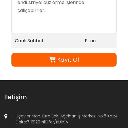
endüstriyel düz örme işlerinde
çalışabilirler.
Canlı Sohbet
Etkin
Kayıt Ol
İletişim
Üçevler Mah. Esra Sok. Ağcihan İş Merkezi No:8 Kat:4
Daire:7 16120 Nilüfer/BURSA