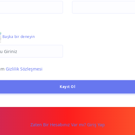
Başka bir deneyin
rum
Gizlilik Sözleşmesi
Kayıt Ol
Zaten Bir Hesabınız Var mı? Giriş Yap