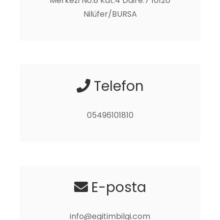
Merkezi No:8 Kat:4 Daire:7 16120
Nilüfer/BURSA
Telefon
05496101810
E-posta
info@egitimbilgi.com